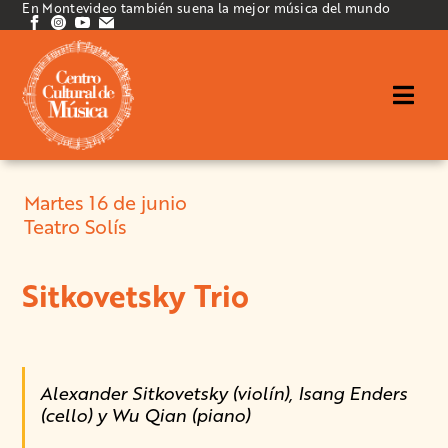
En Montevideo también suena la mejor música del mundo
Martes 16 de junio
Teatro Solís
Sitkovetsky Trio
Alexander Sitkovetsky (violín), Isang Enders
(cello) y Wu Qian (piano)