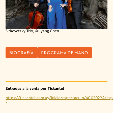
Sitkovetsky Trio, ©Jiyang Chen
BIOGRAFÍA
PROGRAMA DE MANO
Entradas a la venta por Tickantel
https://tickantel.com.uy/inicio/espectaculo/40020224/esp
4