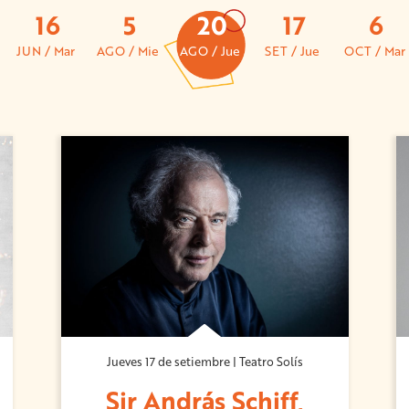
16
5
20
17
6
JUN / Mar
AGO / Mie
AGO / Jue
SET / Jue
OCT / Mar
Jueves 17 de setiembre | Teatro Solís
Sir András Schiff,