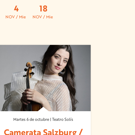
4
18
NOV / Mie
NOV / Mie
Martes 6 de octubre | Teatro Solís
Camerata Salzburg /