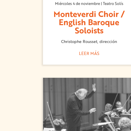
Miércoles 4 de noviembre | Teatro Solís
Monteverdi Choir /
English Baroque
Soloists
Christophe Rousset, dirección
LEER MÁS