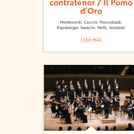
contratenor / Il Pomo
d’Oro
Monteverdi, Caccini, Frescobaldi,
Kapsberger, Saracini, Netti, Jarzębski
LEER MÁS