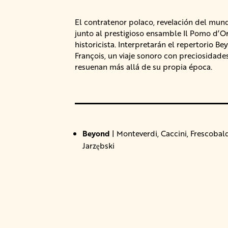
El contratenor polaco, revelación del mund
junto al prestigioso ensamble Il Pomo d’Or
historicista. Interpretarán el repertorio B
François, un viaje sonoro con preciosidades
resuenan más allá de su propia época.
Beyond
| Monteverdi, Caccini, Frescobald
Jarzębski