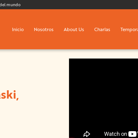
 del mundo
Inicio
Nosotros
About Us
Charlas
Tempor
ski,