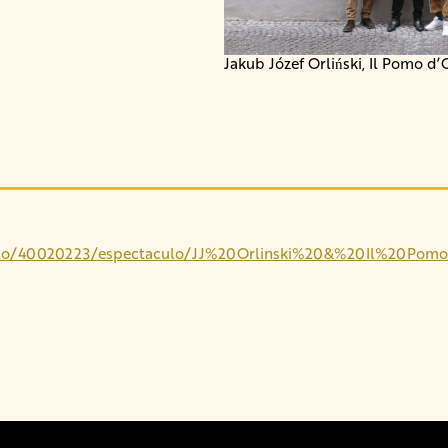
Jakub Józef Orliński, Il Pomo d’
ctaculo/40020223/espectaculo/JJ%20Orlinski%20&%20Il%20P