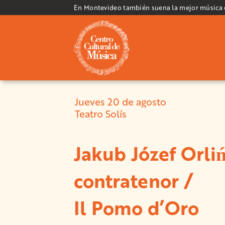
En Montevideo también suena la mejor música
Jueves 20 de agosto
Teatro Solís
Jakub Józef Orliń
contratenor /
Il Pomo d’Oro