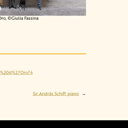
Oro, ©Giulia Fassina
omo%20d%27Oro?4
Sir András Schiff, piano
→