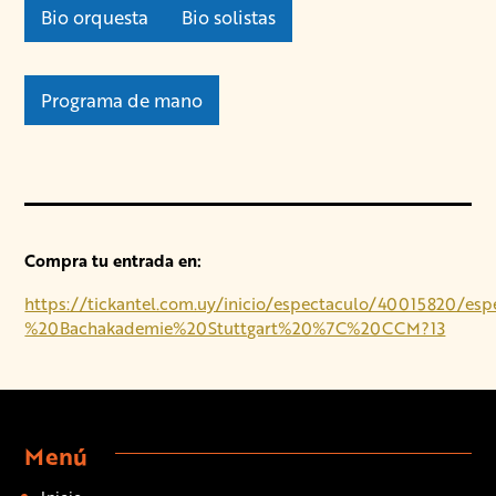
Bio orquesta
Bio solistas
Programa de mano
Compra tu entrada en:
https://tickantel.com.uy/inicio/espectaculo/40015820/e
%20Bachakademie%20Stuttgart%20%7C%20CCM?13
Menú