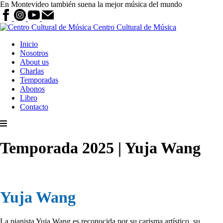
En Montevideo también suena la mejor música del mundo
Centro Cultural de Música
Inicio
Nosotros
About us
Charlas
Temporadas
Abonos
Libro
Contacto
Temporada 2025 | Yuja Wang
Yuja Wang
La pianista Yuja Wang es reconocida por su carisma artístico, su