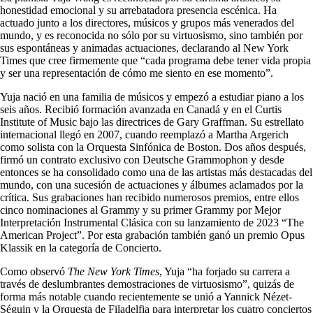
honestidad emocional y su arrebatadora presencia escénica. Ha
actuado junto a los directores, músicos y grupos más venerados del
mundo, y es reconocida no sólo por su virtuosismo, sino también por
sus espontáneas y animadas actuaciones, declarando al New York
Times que cree firmemente que “cada programa debe tener vida propia
y ser una representación de cómo me siento en ese momento”.
Yuja nació en una familia de músicos y empezó a estudiar piano a los
seis años. Recibió formación avanzada en Canadá y en el Curtis
Institute of Music bajo las directrices de Gary Graffman. Su estrellato
internacional llegó en 2007, cuando reemplazó a Martha Argerich
como solista con la Orquesta Sinfónica de Boston. Dos años después,
firmó un contrato exclusivo con Deutsche Grammophon y desde
entonces se ha consolidado como una de las artistas más destacadas del
mundo, con una sucesión de actuaciones y álbumes aclamados por la
crítica. Sus grabaciones han recibido numerosos premios, entre ellos
cinco nominaciones al Grammy y su primer Grammy por Mejor
Interpretación Instrumental Clásica con su lanzamiento de 2023 “The
American Project”. Por esta grabación también ganó un premio Opus
Klassik en la categoría de Concierto.
Como observó
The New York Times
, Yuja “ha forjado su carrera a
través de deslumbrantes demostraciones de virtuosismo”, quizás de
forma más notable cuando recientemente se unió a Yannick Nézet-
Séguin y la Orquesta de Filadelfia para interpretar los cuatro conciertos