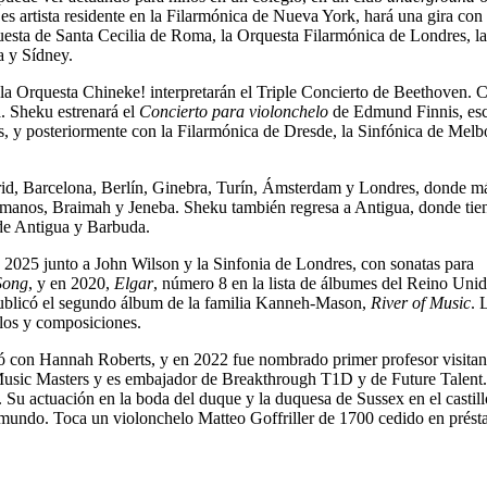
s artista residente en la Filarmónica de Nueva York, hará una gira con 
uesta de Santa Cecilia de Roma, la Orquesta Filarmónica de Londres, la
a y Sídney.
y la Orquesta Chineke! interpretarán el Triple Concierto de Beethoven. 
. Sheku estrenará el
Concierto para violonchelo
de Edmund Finnis, esc
, y posteriormente con la Filarmónica de Dresde, la Sinfónica de Mel
drid, Barcelona, Berlín, Ginebra, Turín, Ámsterdam y Londres, donde m
ermanos, Braimah y Jeneba. Sheku también regresa a Antigua, donde tie
 de Antigua y Barbuda.
 2025 junto a John Wilson y la Sinfonia de Londres, con sonatas para
Song
, y en 2020,
Elgar
, número 8 en la lista de álbumes del Reino Uni
 publicó el segundo álbum de la familia Kanneh-Mason,
River of Music
. 
eglos y composiciones.
 con Hannah Roberts, y en 2022 fue nombrado primer profesor visitan
Music Masters y es embajador de Breakthrough T1D y de Future Talent
 actuación en la boda del duque y la duquesa de Sussex en el castill
l mundo. Toca un violonchelo Matteo Goffriller de 1700 cedido en prés