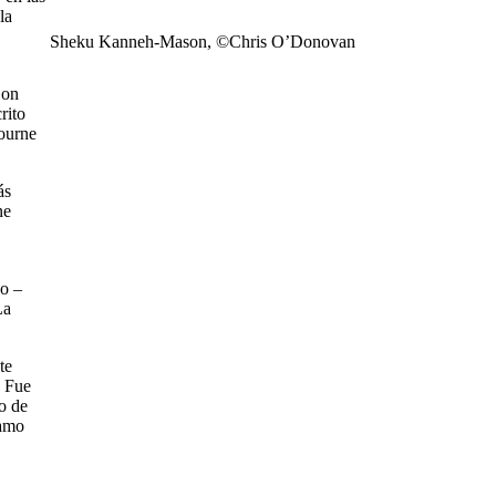
la
Sheku Kanneh-Mason, ©Chris O’Donovan
Con
rito
bourne
ás
ne
do –
La
te
. Fue
o de
tamo