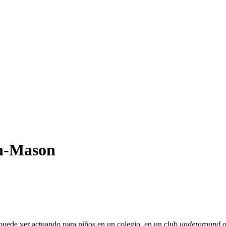
h-Mason
puede ver actuando para niños en un colegio, en un club
underground
o