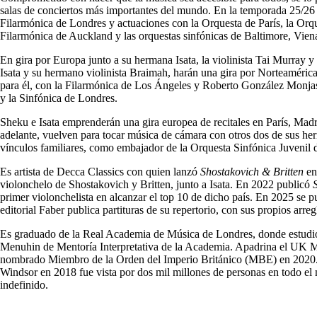
salas de conciertos más importantes del mundo. En la temporada 25/26 e
Filarmónica de Londres y actuaciones con la Orquesta de París, la Orq
Filarmónica de Auckland y las orquestas sinfónicas de Baltimore, Vien
En gira por Europa junto a su hermana Isata, la violinista Tai Murray 
Isata y su hermano violinista Braimah, harán una gira por Norteamérica
para él, con la Filarmónica de Los Ángeles y Roberto González Monjas
y la Sinfónica de Londres.
Sheku e Isata emprenderán una gira europea de recitales en París, Ma
adelante, vuelven para tocar música de cámara con otros dos de sus h
vínculos familiares, como embajador de la Orquesta Sinfónica Juvenil
Es artista de Decca Classics con quien lanzó
Shostakovich & Britten
en
violonchelo de Shostakovich y Britten, junto a Isata. En 2022 publicó
primer violonchelista en alcanzar el top 10 de dicho país. En 2025 se
editorial Faber publica partituras de su repertorio, con sus propios arr
Es graduado de la Real Academia de Música de Londres, donde estudió
Menuhin de Mentoría Interpretativa de la Academia. Apadrina el UK 
nombrado Miembro de la Orden del Imperio Británico (MBE) en 2020. Su
Windsor en 2018 fue vista por dos mil millones de personas en todo e
indefinido.