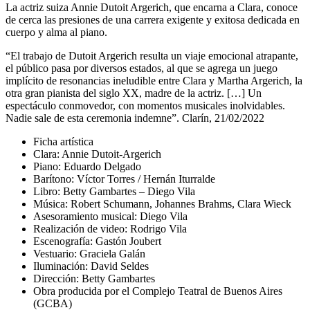
La actriz suiza Annie Dutoit Argerich, que encarna a Clara, conoce
de cerca las presiones de una carrera exigente y exitosa dedicada en
cuerpo y alma al piano.
“El trabajo de Dutoit Argerich resulta un viaje emocional atrapante,
el público pasa por diversos estados, al que se agrega un juego
implícito de resonancias ineludible entre Clara y Martha Argerich, la
otra gran pianista del siglo XX, madre de la actriz. […] Un
espectáculo conmovedor, con momentos musicales inolvidables.
Nadie sale de esta ceremonia indemne”. Clarín, 21/02/2022
Ficha artística
Clara: Annie Dutoit-Argerich
Piano: Eduardo Delgado
Barítono: Víctor Torres / Hernán Iturralde
Libro: Betty Gambartes – Diego Vila
Música: Robert Schumann, Johannes Brahms, Clara Wieck
Asesoramiento musical: Diego Vila
Realización de video: Rodrigo Vila
Escenografía: Gastón Joubert
Vestuario: Graciela Galán
Iluminación: David Seldes
Dirección: Betty Gambartes
Obra producida por el Complejo Teatral de Buenos Aires
(GCBA)