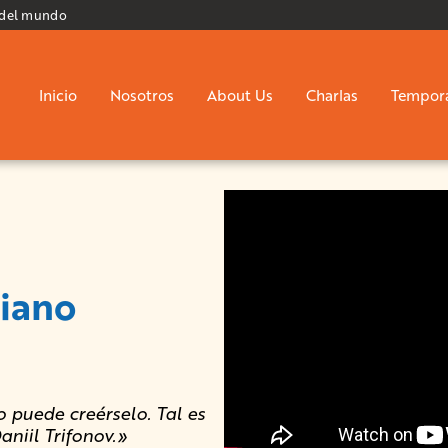
 del mundo
Inicio
Nosotros
About Us
Charlas
Tempor
piano
 puede creérselo. Tal es
aniil Trifonov.»