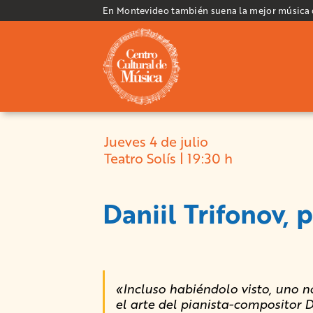
En Montevideo también suena la mejor música
Jueves 4 de julio
Teatro Solís | 19:30 h
Daniil Trifonov, 
«Incluso habiéndolo visto, uno no
el arte del pianista-compositor D