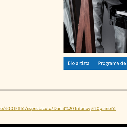
Bio artista
Programa de
culo/40015816/espectaculo/Daniil%20Trifonov,%20piano?6