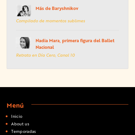
Más de Baryshnikov
Compilado de momentos sublimes
Nadia Mara, primera figura del Ballet
Nacional
Retrato en Día Cero, Canal 10
Menú
Inicio
About us
Temporadas