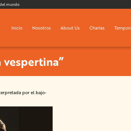
 del mundo
Inicio
Nosotros
About Us
Charlas
Tempor
a vespertina”
erpretada por el bajo-