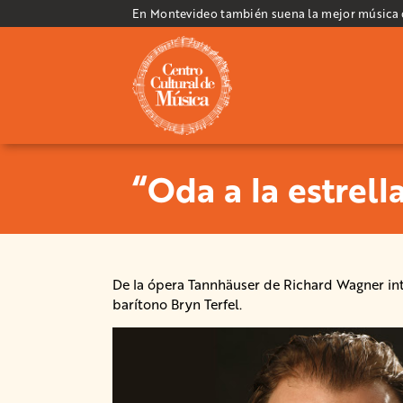
En Montevideo también suena la mejor música
“Oda a la estrell
De la ópera Tannhäuser de Richard Wagner int
barítono Bryn Terfel.