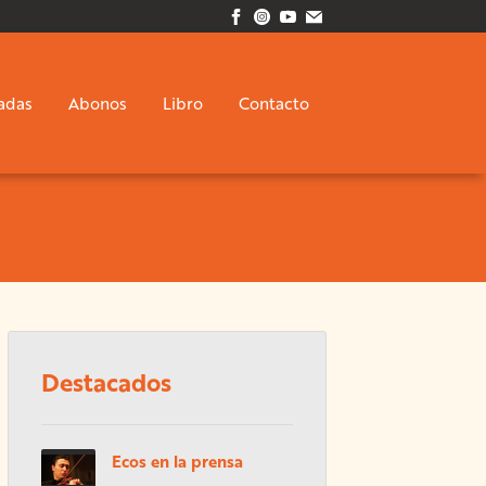
adas
Abonos
Libro
Contacto
Destacados
Ecos en la prensa