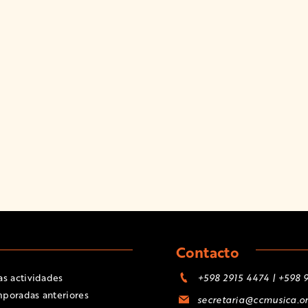
Contacto
as actividades
+598 2915 4474 | +598 
poradas anteriores
secretaria@ccmusica.or