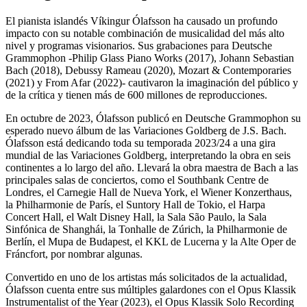
El pianista islandés Víkingur Ólafsson ha causado un profundo
impacto con su notable combinación de musicalidad del más alto
nivel y programas visionarios. Sus grabaciones para Deutsche
Grammophon -Philip Glass Piano Works (2017), Johann Sebastian
Bach (2018), Debussy Rameau (2020), Mozart & Contemporaries
(2021) y From Afar (2022)- cautivaron la imaginación del público y
de la crítica y tienen más de 600 millones de reproducciones.
En octubre de 2023, Ólafsson publicó en Deutsche Grammophon su
esperado nuevo álbum de las Variaciones Goldberg de J.S. Bach.
Ólafsson está dedicando toda su temporada 2023/24 a una gira
mundial de las Variaciones Goldberg, interpretando la obra en seis
continentes a lo largo del año. Llevará la obra maestra de Bach a las
principales salas de conciertos, como el Southbank Centre de
Londres, el Carnegie Hall de Nueva York, el Wiener Konzerthaus,
la Philharmonie de París, el Suntory Hall de Tokio, el Harpa
Concert Hall, el Walt Disney Hall, la Sala São Paulo, la Sala
Sinfónica de Shanghái, la Tonhalle de Zúrich, la Philharmonie de
Berlín, el Mupa de Budapest, el KKL de Lucerna y la Alte Oper de
Fráncfort, por nombrar algunas.
Convertido en uno de los artistas más solicitados de la actualidad,
Ólafsson cuenta entre sus múltiples galardones con el Opus Klassik
Instrumentalist of the Year (2023), el Opus Klassik Solo Recording