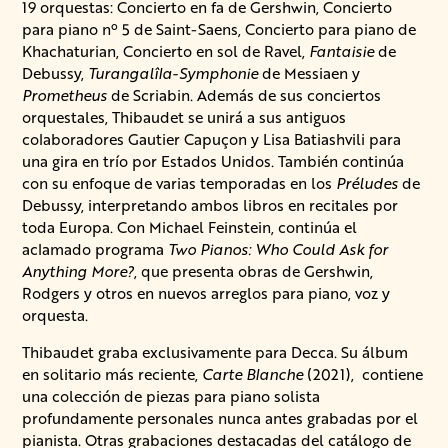
19 orquestas: Concierto en fa de Gershwin, Concierto
para piano nº 5 de Saint-Saens, Concierto para piano de
Khachaturian, Concierto en sol de Ravel,
Fantaisie
de
Debussy,
Turangalîla-Symphonie
de Messiaen y
Prometheus
de Scriabin. Además de sus conciertos
orquestales, Thibaudet se unirá a sus antiguos
colaboradores Gautier Capuçon y Lisa Batiashvili para
una gira en trío por Estados Unidos. También continúa
con su enfoque de varias temporadas en los
Préludes
de
Debussy, interpretando ambos libros en recitales por
toda Europa. Con Michael Feinstein, continúa el
aclamado programa
Two Pianos: Who Could Ask for
Anything More?
, que presenta obras de Gershwin,
Rodgers y otros en nuevos arreglos para piano, voz y
orquesta.
Thibaudet graba exclusivamente para Decca. Su álbum
en solitario más reciente,
Carte Blanche
(2021), contiene
una colección de piezas para piano solista
profundamente personales nunca antes grabadas por el
pianista. Otras grabaciones destacadas del catálogo de