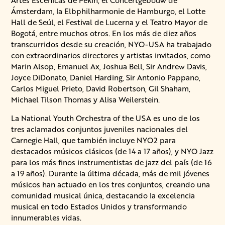
Artes Escénicas de Pekín, el Concertgebouw de
Ámsterdam, la Elbphilharmonie de Hamburgo, el Lotte
Hall de Seúl, el Festival de Lucerna y el Teatro Mayor de
Bogotá, entre muchos otros. En los más de diez años
transcurridos desde su creación, NYO-USA ha trabajado
con extraordinarios directores y artistas invitados, como
Marin Alsop, Emanuel Ax, Joshua Bell, Sir Andrew Davis,
Joyce DiDonato, Daniel Harding, Sir Antonio Pappano,
Carlos Miguel Prieto, David Robertson, Gil Shaham,
Michael Tilson Thomas y Alisa Weilerstein.
La National Youth Orchestra of the USA es uno de los
tres aclamados conjuntos juveniles nacionales del
Carnegie Hall, que también incluye NYO2 para
destacados músicos clásicos (de 14 a 17 años), y NYO Jazz
para los más finos instrumentistas de jazz del país (de 16
a 19 años). Durante la última década, más de mil jóvenes
músicos han actuado en los tres conjuntos, creando una
comunidad musical única, destacando la excelencia
musical en todo Estados Unidos y transformando
innumerables vidas.