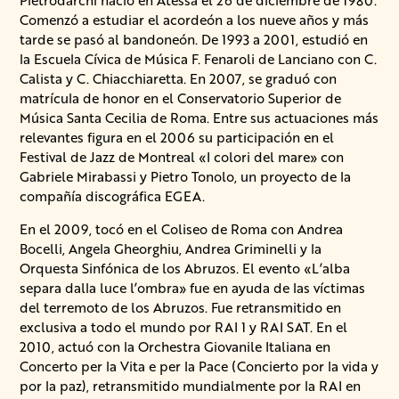
Pietrodarchi nació en Atessa el 26 de diciembre de 1980.
Comenzó a estudiar el acordeón a los nueve años y más
tarde se pasó al bandoneón. De 1993 a 2001, estudió en
la Escuela Cívica de Música F. Fenaroli de Lanciano con C.
Calista y C. Chiacchiaretta. En 2007, se graduó con
matrícula de honor en el Conservatorio Superior de
Música Santa Cecilia de Roma. Entre sus actuaciones más
relevantes figura en el 2006 su participación en el
Festival de Jazz de Montreal «I colori del mare» con
Gabriele Mirabassi y Pietro Tonolo, un proyecto de la
compañía discográfica EGEA.
En el 2009, tocó en el Coliseo de Roma con Andrea
Bocelli, Angela Gheorghiu, Andrea Griminelli y la
Orquesta Sinfónica de los Abruzos. El evento «L’alba
separa dalla luce l’ombra» fue en ayuda de las víctimas
del terremoto de los Abruzos. Fue retransmitido en
exclusiva a todo el mundo por RAI 1 y RAI SAT. En el
2010, actuó con la Orchestra Giovanile Italiana en
Concerto per la Vita e per la Pace (Concierto por la vida y
por la paz), retransmitido mundialmente por la RAI en